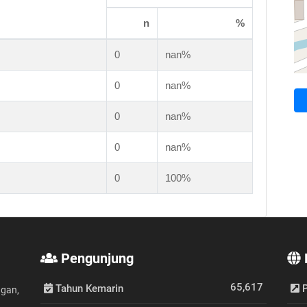
n
%
0
nan%
0
nan%
0
nan%
0
nan%
0
100%
Pengunjung
65,617
Tahun Kemarin
P
ngan,