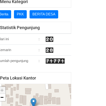
Menu Kategori
Berita
PKK
BERITA DESA
Statistik Pengunjung
ari ini
:
Kemarin
:
umlah pengunjung
:
Peta Lokasi Kantor
+
−