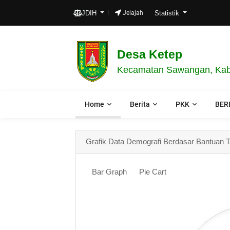
JDIH
Jelajah
Statistik
Desa Ketep
Kecamatan Sawangan, Kabu
Home
Berita
PKK
BER
Grafik Data Demografi Berdasar Bantuan
Bar Graph
Pie Cart