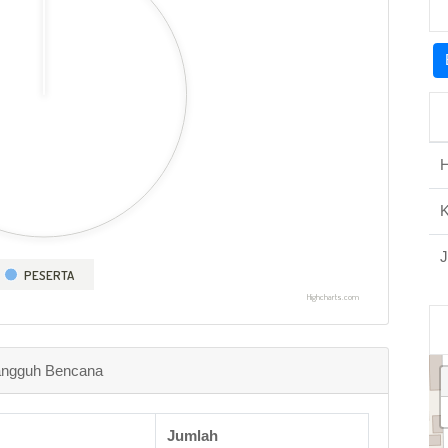
H
J
PESERTA
Highcharts.com
Tangguh Bencana
Jumlah