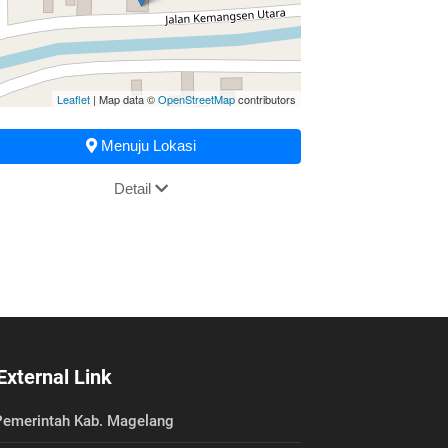
Leaflet
| Map data ©
OpenStreetMap
contributors
Menuju Lokasi
Detail
External Link
emerintah Kab. Magelang