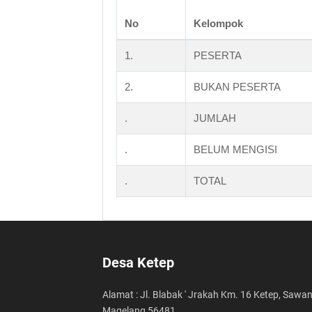
No
Kelompok
1.
PESERTA
2.
BUKAN PESERTA
.
JUMLAH
.
BELUM MENGISI
.
TOTAL
Desa Ketep
Alamat : Jl. Blabak ' Jrakah Km. 16 Ketep, Sawa
Magelang 56481