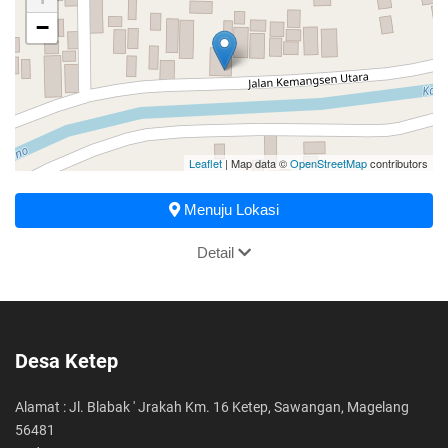
−
Leaflet
| Map data ©
OpenStreetMap
contributors
Menuju Lokasi
Detail
Desa Ketep
Alamat : Jl. Blabak ' Jrakah Km. 16 Ketep, Sawangan, Magelang
56481