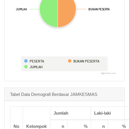
JUMLAH
JUMLAH
BUKAN PESERTA
BUKAN PESERTA
PESERTA
BUKAN PESERTA
JUMLAH
Highcharts.com
Tabel Data Demografi Berdasar JAMKESMAS
Jumlah
Laki-laki
No
Kelompok
n
%
n
%