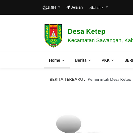
JDIH
Jelajah
Statistik
Desa Ketep
Kecamatan Sawangan, Kabu
Home
Berita
PKK
BER
BERITA TERBARU :
Pemerintah Desa Ketep