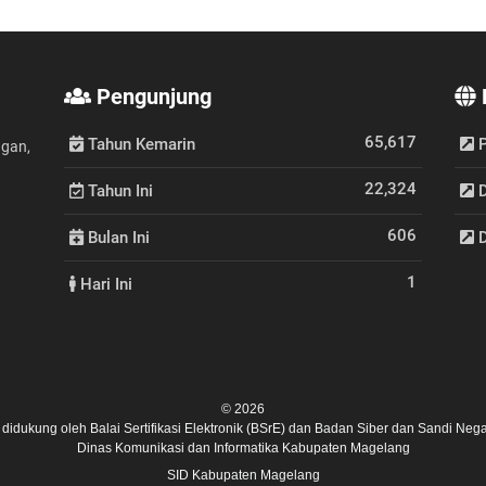
Pengunjung
65,617
Tahun Kemarin
P
ngan,
22,324
Tahun Ini
D
606
Bulan Ini
D
1
Hari Ini
© 2026
ni didukung oleh
Balai Sertifikasi Elektronik (BSrE)
dan
Badan Siber dan Sandi Nega
Dinas Komunikasi dan Informatika Kabupaten Magelang
SID Kabupaten Magelang