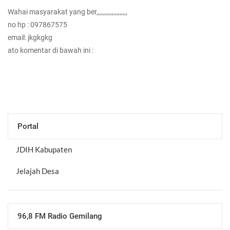
Wahai masyarakat yang ber,,,,,,,,,,,,,,,,,,,,
no hp : 097867575
email: jkgkgkg
ato komentar di bawah ini :
Portal
JDIH Kabupaten
Jelajah Desa
96,8 FM Radio Gemilang