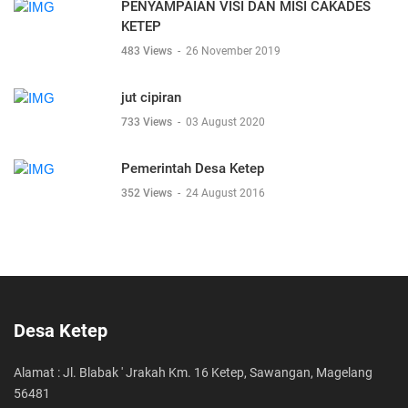
PENYAMPAIAN VISI DAN MISI CAKADES
KETEP
483 Views
-
26 November 2019
jut cipiran
733 Views
-
03 August 2020
Pemerintah Desa Ketep
352 Views
-
24 August 2016
Desa Ketep
Alamat : Jl. Blabak ' Jrakah Km. 16 Ketep, Sawangan, Magelang
56481