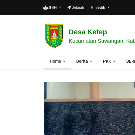
JDIH
Jelajah
Statistik
Desa Ketep
Kecamatan Sawangan, Kabu
Home
Berita
PKK
BER