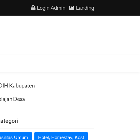
Login Admin
Landing
DIH Kabupaten
elajah Desa
ategori
asilitas Umum
Hotel, Homestay, Kost