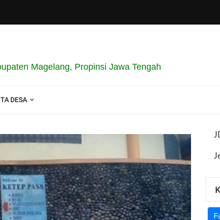
paten Magelang, Propinsi Jawa Tengah
ITA DESA
J
J
K
F