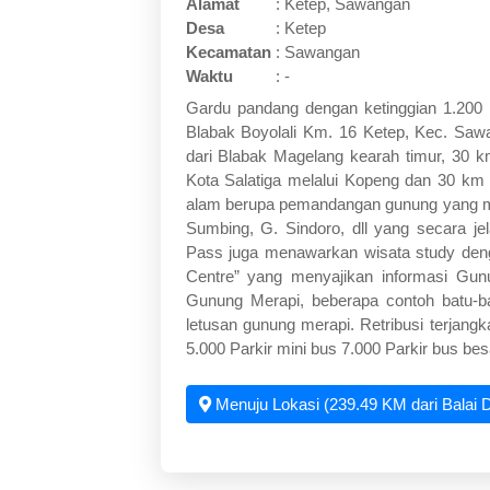
Alamat
:
Ketep, Sawangan
Desa
:
Ketep
Kecamatan
:
Sawangan
Waktu
:
-
Gardu pandang dengan ketinggian 1.200 m 
Blabak Boyolali Km. 16 Ketep, Kec. Saw
dari Blabak Magelang kearah timur, 30 k
Kota Salatiga melalui Kopeng dan 30 km
alam berupa pemandangan gunung yang men
Sumbing, G. Sindoro, dll yang secara
Pass juga menawarkan wisata study den
Centre” yang menyajikan informasi Gunu
Gunung Merapi, beberapa contoh batu-bat
letusan gunung merapi. Retribusi terjang
5.000 Parkir mini bus 7.000 Parkir bus be
Menuju Lokasi (239.49 KM dari Balai 