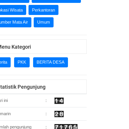
okasi Wisata
Perkantoran
umber Mata Air
Umum
enu Kategori
rita
PKK
BERITA DESA
tatistik Pengunjung
i ini
:
marin
:
mlah pengunjung
: