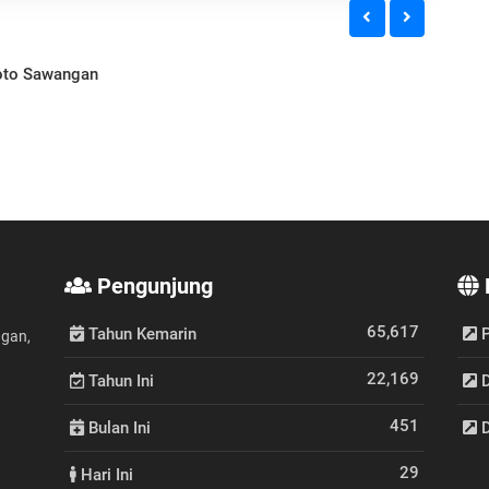
oto Sawangan
Pengunjung
65,617
Tahun Kemarin
P
ngan,
22,169
Tahun Ini
D
451
Bulan Ini
D
29
Hari Ini