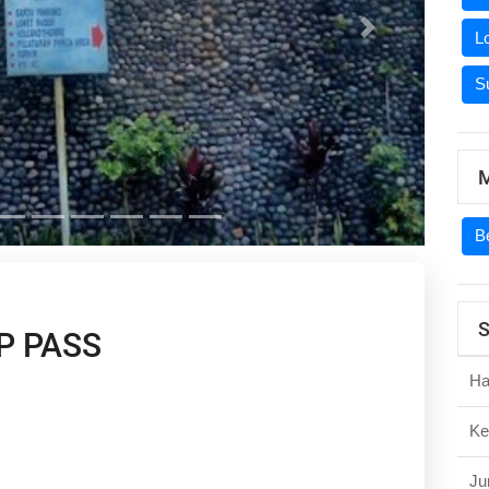
Next
L
S
M
Be
S
P PASS
Har
Ke
Ju