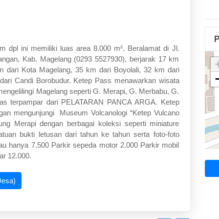
P
dpl ini memiliki luas area 8.000 m². Beralamat di Jl.
angan, Kab. Magelang (0293 5527930), berjarak 17 km
m dari Kota Magelang, 35 km dari Boyolali, 32 km dari
 dari Candi Borobudur. Ketep Pass menawarkan wisata
gelilingi Magelang seperti G. Merapi, G. Merbabu, G.
 jelas terpampar dari PELATARAN PANCA ARGA. Ketep
gan mengunjungi Museum Volcanologi “Ketep Vulcano
ng Merapi dengan berbagai koleksi seperti miniature
uan bukti letusan dari tahun ke tahun serta foto-foto
kau hanya 7.500 Parkir sepeda motor 2.000 Parkir mobil
sar 12.000.
Desa)