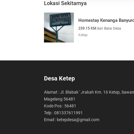
Lokasi Sekitarnya
Homestay Kenanga Banyur
239.15 KM
dari Balai Desa
Ketep
Desa Ketep
Alamat : Jl. Blabak ' Jrakah Km. 16 Ketep, Sawa
Magelang 56481
Kode Pos : 56481
Telp : 081337611991
Email : ketepdesa@gmail.com