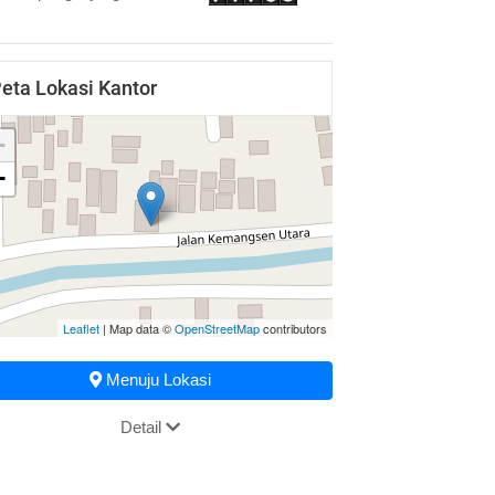
eta Lokasi Kantor
+
−
Leaflet
| Map data ©
OpenStreetMap
contributors
Menuju Lokasi
Detail